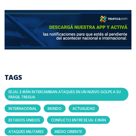
TAGS
EE.UU. E IRÁN INTERCAMBIAN ATAQUES EN UN NUEVO GOLPE A SU
FRÁGIL TREGUA
INTERNACIONAL
MUNDO
ACTUALIDAD
ESTADOS UNIDOS
CONFLICTO ENTRE EE.UU. E IRÁN
ATAQUES MILITARES
MEDIO ORIENTE