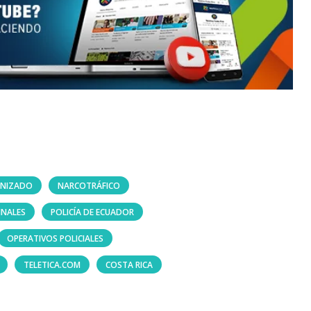
ANIZADO
NARCOTRÁFICO
INALES
POLICÍA DE ECUADOR
OPERATIVOS POLICIALES
TELETICA.COM
COSTA RICA