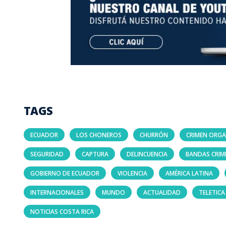
TAGS
ECUADOR
LOS CHONEROS
CHURRÓN
CRIMEN ORG
SEGURIDAD
CAPTURA
DELINCUENCIA
BANDAS CRIM
GOBIERNO DE ECUADOR
VIOLENCIA
AMÉRICA LATINA
INTERNACIONALES
MUNDO
ACTUALIDAD
TELETICA
NOTICIAS COSTA RICA