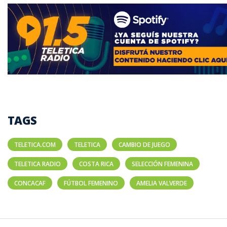
TAGS
TELETICA.COM
TELETICA
CAMBIO DE JUEGO
TELETICA RADIO
COSTA RICA
SELECCIÓN FEMENINA
CONCACAF
FÚTBOL FEMENINO
AMELIA VALVERDE