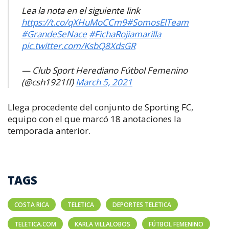
Lea la nota en el siguiente link
https://t.co/qXHuMoCCm9
#SomosElTeam
#GrandeSeNace
#FichaRojiamarilla
pic.twitter.com/KsbQ8XdsGR
— Club Sport Herediano Fútbol Femenino
(@csh1921ff)
March 5, 2021
Llega procedente del conjunto de Sporting FC,
equipo con el que marcó 18 anotaciones la
temporada anterior.
TAGS
COSTA RICA
TELETICA
DEPORTES TELETICA
TELETICA.COM
KARLA VILLALOBOS
FÚTBOL FEMENINO