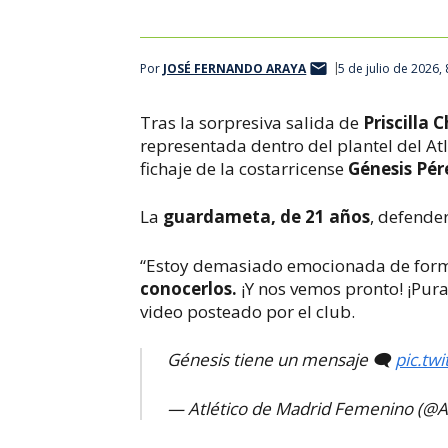
Por
JOSÉ FERNANDO ARAYA
5 de julio de 2026,
Tras la sorpresiva salida de
Priscilla 
representada dentro del plantel del At
fichaje de la costarricense
Génesis Pér
La
guardameta, de 21 años
, defender
“Estoy demasiado emocionada de forma
conocerlos.
¡Y nos vemos pronto! ¡Pura
video posteado por el club.
Génesis tiene un mensaje 🗨️
pic.tw
— Atlético de Madrid Femenino (@A