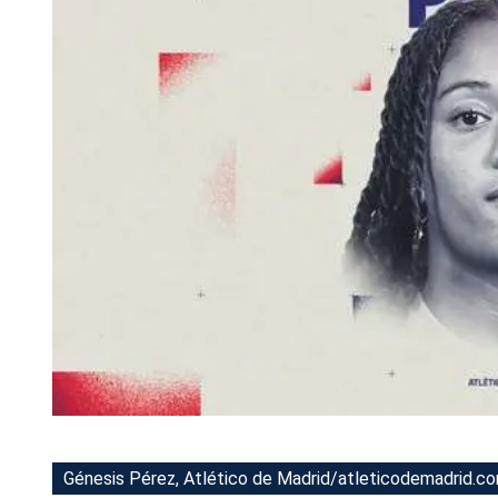
Tu Cara Me Suena
Génesis Pérez, Atlético de Madrid/atleticodemadrid.c