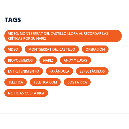
TAGS
VIDEO: MONTSERRAT DEL CASTILLO LLORA AL RECORDAR LAS
CRÍTICAS POR SU NARIZ
VIDEO
MONTSERRAT DEL CASTILLO
OPERACIÓN
BIOPOLÍMEROS
NARIZ
ANDY Y LUCAS
ENTRETENIMIENTO
FARÁNDULA
ESPECTÁCULOS
TELETICA
TELETICA.COM
COSTA RICA
NOTICIAS COSTA RICA