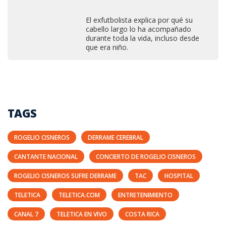
El exfutbolista explica por qué su
cabello largo lo ha acompañado
durante toda la vida, incluso desde
que era niño.
TAGS
ROGELIO CISNEROS
DERRAME CEREBRAL
CANTANTE NACIONAL
CONCIERTO DE ROGELIO CISNEROS
ROGELIO CISNEROS SUFRE DERRAME
TAC
HOSPITAL
TELETICA
TELETICA.COM
ENTRETENIMIENTO
CANAL 7
TELETICA EN VIVO
COSTA RICA