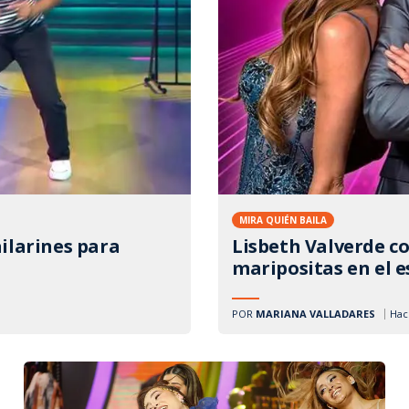
MIRA QUIÉN BAILA
ailarines para
Lisbeth Valverde co
maripositas en el 
POR
MARIANA VALLADARES
Ha