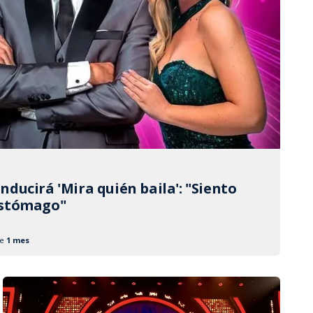
nducirá 'Mira quién baila': "Siento
estómago"
ce
1 mes