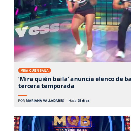
Tu Cara Me Suena
MIRA QUIÉN BAILA
'Mira quién baila' anuncia elenco de b
tercera temporada
POR
MARIANA VALLADARES
Hace
25 días