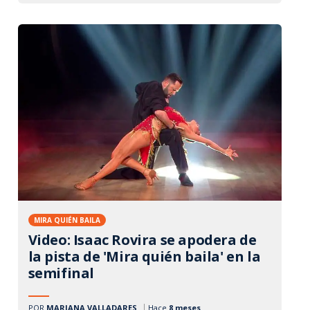
MIRA QUIÉN BAILA
Video: Isaac Rovira se apodera de
la pista de 'Mira quién baila' en la
semifinal
POR
MARIANA VALLADARES
Hace
8 meses