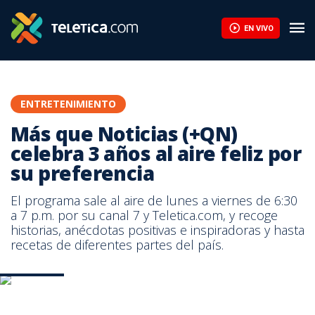
EN VIVO
ENTRETENIMIENTO
Más que Noticias (+QN)
celebra 3 años al aire feliz por
su preferencia
El programa sale al aire de lunes a viernes de 6:30
a 7 p.m. por su canal 7 y Teletica.com, y recoge
historias, anécdotas positivas e inspiradoras y hasta
recetas de diferentes partes del país.
Fotos MQN
Fotos MQN
Fotos MQN
Fotos MQN
Fotos MQN