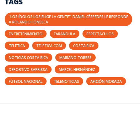
TAGS
“LOS ÍDOLOS LOS ELIGE LA GENTE”: DANIEL CÉSPEDES LE RESPONDE
A ROLANDO FONSECA
ENTRETENIMIENTO
FARÁNDULA
ESPECTÁCULOS
TELETICA
TELETICA.COM
COSTA RICA
NOTICIAS COSTA RICA
MARIANO TORRES
DEPORTIVO SAPRISSA
MARCEL HERNÁNDEZ
FÚTBOL NACIONAL
TELENOTICIAS
AFICIÓN MORADA