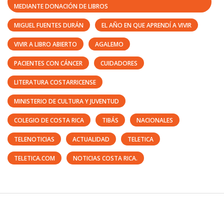
MEDIANTE DONACIÓN DE LIBROS
MIGUEL FUENTES DURÁN
EL AÑO EN QUE APRENDÍ A VIVIR
VIVIR A LIBRO ABIERTO
AGALEMO
PACIENTES CON CÁNCER
CUIDADORES
LITERATURA COSTARRICENSE
MINISTERIO DE CULTURA Y JUVENTUD
COLEGIO DE COSTA RICA
TIBÁS
NACIONALES
TELENOTICIAS
ACTUALIDAD
TELETICA
TELETICA.COM
NOTICIAS COSTA RICA.