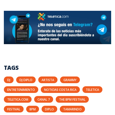
TAGS
DJ
DJ DIPLO
ARTISTA
GRAMMY
ENTRETENIMIENTO
NOTICIAS COSTA RICA
TELETICA
TELETICA.COM
CANAL 7
THE BPM FESTIVAL
FESTIVAL
BPM
DIPLO
TAMARINDO