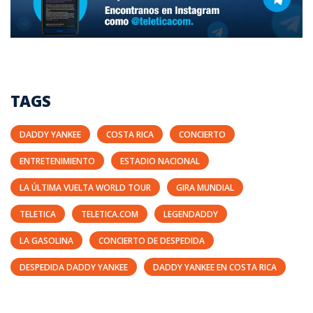
TAGS
DADDY YANKEE
COSTA RICA
CONCIERTO
ENTRETENIMIENTO
ESTADIO NACIONAL
LA ÚLTIMA VUELTA WORLD TOUR
GIRA MUNDIAL
TELETICA
TELETICA.COM
LEGENDADDY
LA GASOLINA
CONCIERTO DE DESPEDIDA
DESPEDIDA DADDY YANKEE
DADDY YANKEE EN COSTA RICA