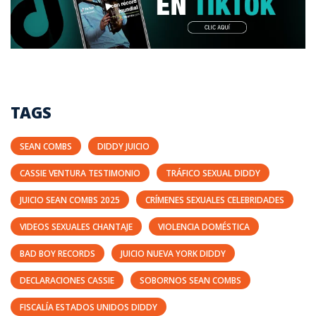
TAGS
SEAN COMBS
DIDDY JUICIO
CASSIE VENTURA TESTIMONIO
TRÁFICO SEXUAL DIDDY
JUICIO SEAN COMBS 2025
CRÍMENES SEXUALES CELEBRIDADES
VIDEOS SEXUALES CHANTAJE
VIOLENCIA DOMÉSTICA
BAD BOY RECORDS
JUICIO NUEVA YORK DIDDY
DECLARACIONES CASSIE
SOBORNOS SEAN COMBS
FISCALÍA ESTADOS UNIDOS DIDDY