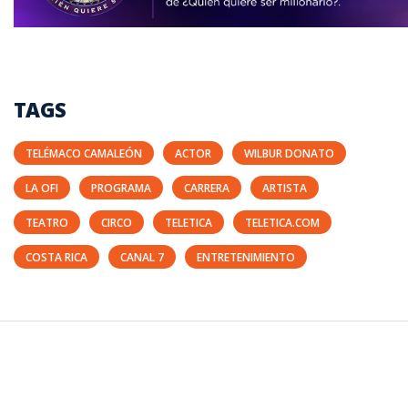
TAGS
TELÉMACO CAMALEÓN
ACTOR
WILBUR DONATO
LA OFI
PROGRAMA
CARRERA
ARTISTA
TEATRO
CIRCO
TELETICA
TELETICA.COM
COSTA RICA
CANAL 7
ENTRETENIMIENTO