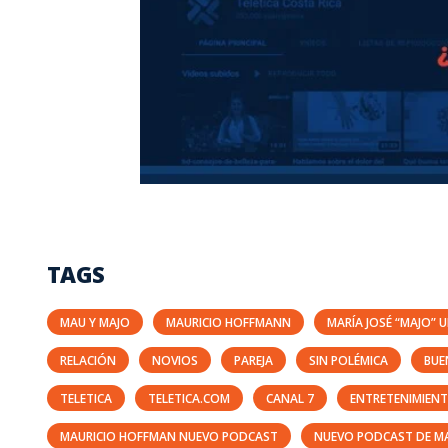
TAGS
MAU Y MAJO
MAURICIO HOFFMANN
MARÍA JOSÉ “MAJO” 
RELACIÓN
NOVIOS
PAREJA
SIN POLÉMICA
BUE
TELETICA
TELETICA.COM
CANAL 7
ENTRETENIMIEN
MAURICIO HOFFMAN NUEVO PODCAST
NUEVO PODCAST DE M