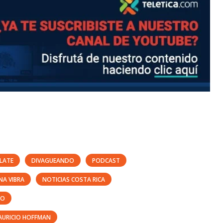
ULATE
DIVAGUEANDO
PODCAST
NA VIBRA
NOTICIAS COSTA RICA
TO
AURICIO HOFFMAN