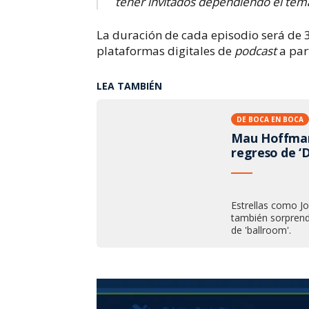
tener invitados dependiendo el tem
La duración de cada episodio será de 
plataformas digitales de
podcast
a part
LEA TAMBIÉN
DE BOCA EN BOCA
Mau Hoffmann
regreso de ‘
Estrellas como J
también sorprend
de 'ballroom'.