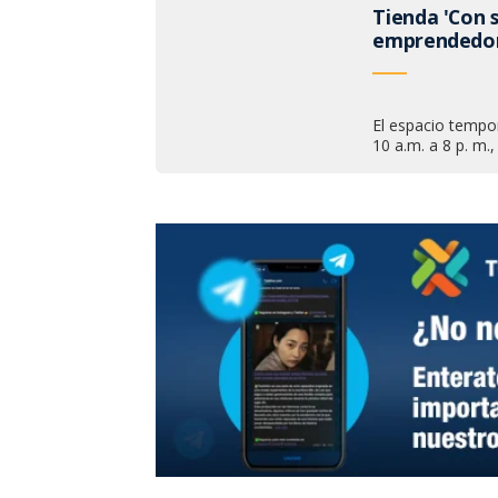
Tienda 'Con 
emprendedo
El espacio tempor
10 a.m. a 8 p. m.,