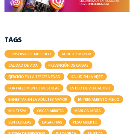
TAGS
CONSERVAR EL MÚSCULO
ADULTEZ MAYOR
CALIDAD DE VIDA
PREVENCIÓN DE CAÍDAS
EJERCICIO EN LA TERCERA EDAD
SALUD EN LA VEJEZ
FORTALECIMIENTO MUSCULAR
ESTILO DE VIDA ACTIVO
BIENESTAR EN LA ADULTEZ MAYOR
ENTRENAMIENTO FÍSICO
MULTI SPA
OSCAR ARRIETA
MARLON MORA
SENTADILLAS
LAGARTIJAS
PESO MUERTO
RUTINA DE EJERCICIOS
INSTAGRAM
TELETICA