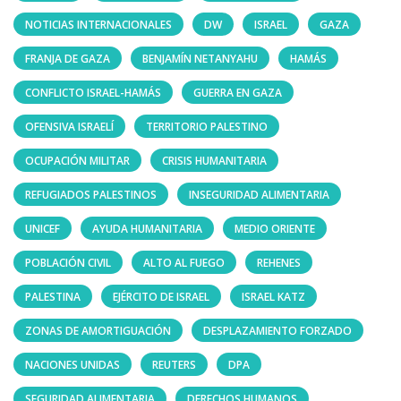
NOTICIAS INTERNACIONALES
DW
ISRAEL
GAZA
FRANJA DE GAZA
BENJAMÍN NETANYAHU
HAMÁS
CONFLICTO ISRAEL-HAMÁS
GUERRA EN GAZA
OFENSIVA ISRAELÍ
TERRITORIO PALESTINO
OCUPACIÓN MILITAR
CRISIS HUMANITARIA
REFUGIADOS PALESTINOS
INSEGURIDAD ALIMENTARIA
UNICEF
AYUDA HUMANITARIA
MEDIO ORIENTE
POBLACIÓN CIVIL
ALTO AL FUEGO
REHENES
PALESTINA
EJÉRCITO DE ISRAEL
ISRAEL KATZ
ZONAS DE AMORTIGUACIÓN
DESPLAZAMIENTO FORZADO
NACIONES UNIDAS
REUTERS
DPA
SEGURIDAD ALIMENTARIA
DERECHOS HUMANOS