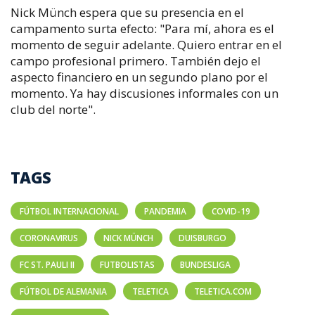
Nick Münch espera que su presencia en el
campamento surta efecto: "Para mí, ahora es el
momento de seguir adelante. Quiero entrar en el
campo profesional primero. También dejo el
aspecto financiero en un segundo plano por el
momento. Ya hay discusiones informales con un
club del norte".
TAGS
FÚTBOL INTERNACIONAL
PANDEMIA
COVID-19
CORONAVIRUS
NICK MÜNCH
DUISBURGO
FC ST. PAULI II
FUTBOLISTAS
BUNDESLIGA
FÚTBOL DE ALEMANIA
TELETICA
TELETICA.COM