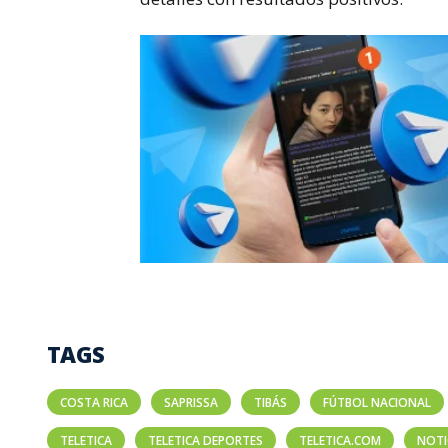
TAGS
COSTA RICA
SAPRISSA
TIBÁS
FÚTBOL NACIONAL
TELETICA
TELETICA DEPORTES
TELETICA.COM
NOTI