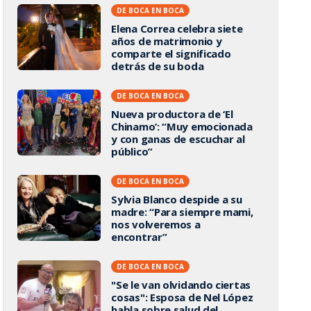
DE BOCA EN BOCA
Elena Correa celebra siete
años de matrimonio y
comparte el significado
detrás de su boda
DE BOCA EN BOCA
Nueva productora de ‘El
Chinamo’: “Muy emocionada
y con ganas de escuchar al
público”
DE BOCA EN BOCA
Sylvia Blanco despide a su
madre: “Para siempre mami,
nos volveremos a
encontrar”
DE BOCA EN BOCA
"Se le van olvidando ciertas
cosas": Esposa de Nel López
habla sobre salud del