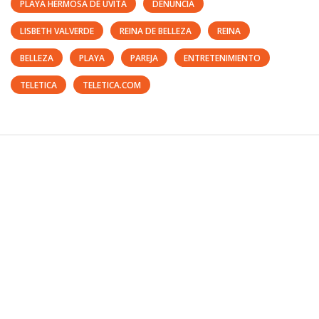
PLAYA HERMOSA DE UVITA
DENUNCIA
LISBETH VALVERDE
REINA DE BELLEZA
REINA
BELLEZA
PLAYA
PAREJA
ENTRETENIMIENTO
TELETICA
TELETICA.COM