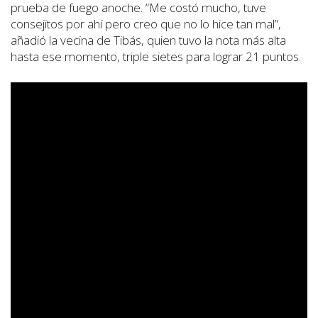
prueba de fuego anoche. “Me costó mucho, tuve
consejitos por ahí pero creo que no lo hice tan mal”,
añadió la vecina de Tibás, quien tuvo la nota más alta
hasta ese momento, triple sietes para lograr 21 puntos.