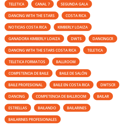
TELETICA
CANAL 7
SEGUNDA GALA
DANCING WITH THE STARS
COSTA RICA
NOTICIAS COSTA RICA
KIMBERLY LOAIZA
GANADORA KIMBERLY LOAIZA
DWTS
DANCINGCR
DANCING WITH THE STARS COSTA RICA
TELETICA
TELETICA FORMATOS
BALLROOM
COMPETENCIA DE BAILE
BAILE DE SALÓN
BAILE PROFESIONAL
BAILE EN COSTA RICA
DWTSCR
DANCING
COMPETENCIA DE BALLROOM
BAILAR
ESTRELLAS
BAILANDO
BAILARINES
BAILARINES PROFESIONALES