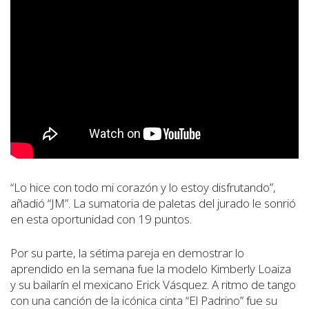
“Lo hice con todo mi corazón y lo estoy disfrutando”,
añadió “JM”. La sumatoria de paletas del jurado le sonrió
en esta oportunidad con 19 puntos.
Por su parte, la sétima pareja en demostrar lo
aprendido en la semana fue la modelo Kimberly Loaiza
y su bailarín el mexicano Erick Vásquez. A ritmo de tango
con una canción de la icónica cinta “El Padrino” fue su