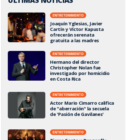
ÚLTIMAS NOTICIAS
ENTRETENIMIENTO
Joaquín Yglesias, Javier
Cartín y Víctor Kapusta
ofrecerán serenata
gratuita a las madres
ENTRETENIMIENTO
Hermano del director
Christopher Nolan fue
investigado por homicidio
en Costa Rica
ENTRETENIMIENTO
Actor Mario Cimarro califica
de "aberración" la secuela
de 'Pasión de Gavilanes'
ENTRETENIMIENTO