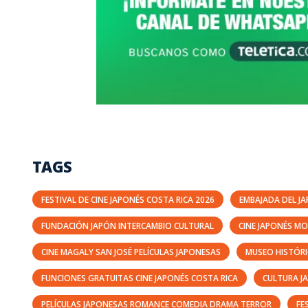
TAGS
FESTIVAL DE CINE JAPONÉS COSTA RICA 2026
EMBAJADA DEL JA
FUNDACIÓN JAPÓN INTERCAMBIO CULTURAL
CINE JAPONÉS MO
CINE MAGALY SAN JOSÉ PELÍCULAS JAPONESAS
MUSEO HISTÓRI
FUNCIONES GRATUITAS CINE JAPONÉS COSTA RICA
CULTURA J
PELÍCULAS JAPONESAS ROMANCE COMEDIA DRAMA TERROR
FE