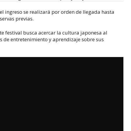
 el ingreso se realizará por orden de llegada hasta 
servas previas.
 festival busca acercar la cultura japonesa al 
os de entretenimiento y aprendizaje sobre sus 