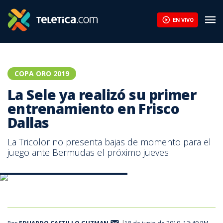
La Sele ya realizó su primer entrenamiento en Frisco Dallas | Te
EN VIVO
COPA ORO 2019
La Sele ya realizó su primer
entrenamiento en Frisco
Dallas
La Tricolor no presenta bajas de momento para el
juego ante Bermudas el próximo jueves
primera práctica de La Sele en Frisco
primera práctica de La Sele en Frisco