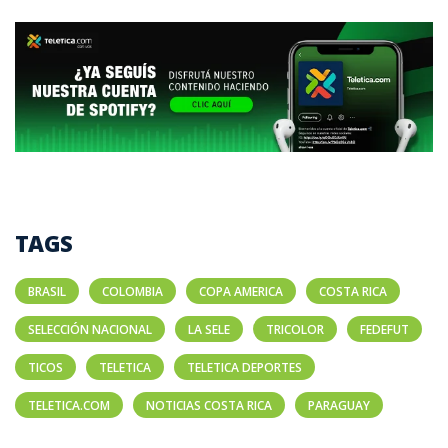
TAGS
BRASIL
COLOMBIA
COPA AMERICA
COSTA RICA
SELECCIÓN NACIONAL
LA SELE
TRICOLOR
FEDEFUT
TICOS
TELETICA
TELETICA DEPORTES
TELETICA.COM
NOTICIAS COSTA RICA
PARAGUAY