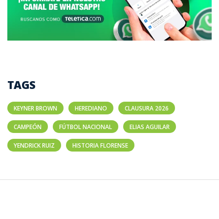
TAGS
KEYNER BROWN
HEREDIANO
CLAUSURA 2026
CAMPEÓN
FÚTBOL NACIONAL
ELIAS AGUILAR
YENDRICK RUIZ
HISTORIA FLORENSE