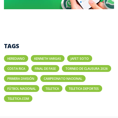
TAGS
HEREDIANO
KENNETH VARGAS
JAFET SOTO
COSTA RICA
FINAL DE FASE
TORNEO DE CLAUSURA 2026
PRIMERA DIVISIÓN
CAMPEONATO NACIONAL
FÚTBOL NACIONAL
TELETICA
TELETICA DEPORTES
TELETICA.COM