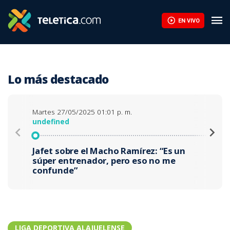
En la Liga cayeron en el juego mediático de Jafet Soto | Teleti
EN VIVO
Lo más destacado
Martes 27/05/2025 01:01 p. m.
M
undefined
u
Jafet sobre el Macho Ramírez: “Es un
E
súper entrenador, pero eso no me
L
confunde”
f
LIGA DEPORTIVA ALAJUELENSE