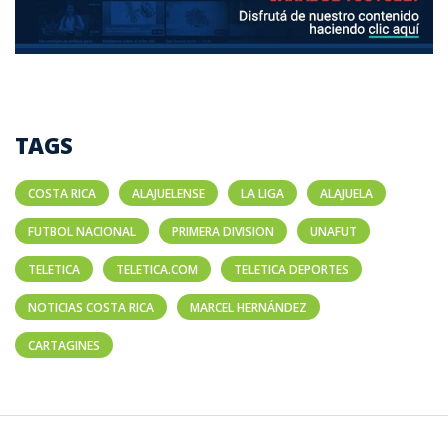
TAGS
COSTA RICA
ALAJUELENSE
LA LIGA
ALAJUELA
FUTBOL NACIONAL
PRIMERA DIVISION
UNAFUT
TELETICA
TELETICA.COM
TELETICA DEPORTES
NOTICIAS COSTA RICA
MARCEL HERNÁNDEZ
CARTAGINES