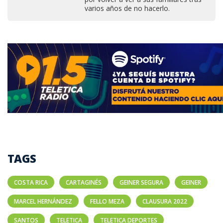
varios años de no hacerlo.
TAGS
COSTA RICA
CARTAGINÉS
GEINER SEGURA
GEINER
MARCEL HERNÁNDEZ
FELLO MEZA
CLAUSURA 2022
SANTOS
TELETICA
TELETICA DEPORTES