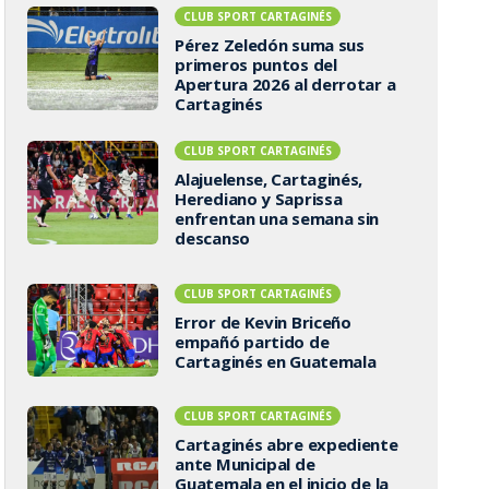
CLUB SPORT CARTAGINÉS
Pérez Zeledón suma sus
primeros puntos del
Apertura 2026 al derrotar a
Cartaginés
CLUB SPORT CARTAGINÉS
Alajuelense, Cartaginés,
Herediano y Saprissa
enfrentan una semana sin
descanso
CLUB SPORT CARTAGINÉS
Error de Kevin Briceño
empañó partido de
Cartaginés en Guatemala
CLUB SPORT CARTAGINÉS
Cartaginés abre expediente
ante Municipal de
Guatemala en el inicio de la