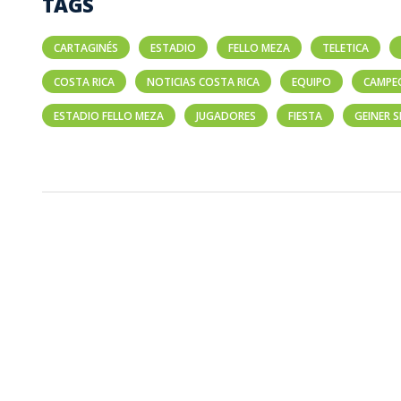
TAGS
CARTAGINÉS
ESTADIO
FELLO MEZA
TELETICA
COSTA RICA
NOTICIAS COSTA RICA
EQUIPO
CAMPE
ESTADIO FELLO MEZA
JUGADORES
FIESTA
GEINER 