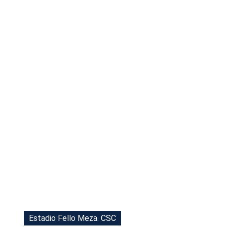
Tu Cara Me Suena
Estadio Fello Meza. CSC