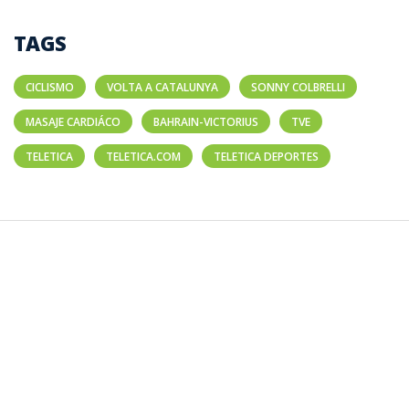
TAGS
CICLISMO
VOLTA A CATALUNYA
SONNY COLBRELLI
MASAJE CARDIÁCO
BAHRAIN-VICTORIUS
TVE
TELETICA
TELETICA.COM
TELETICA DEPORTES