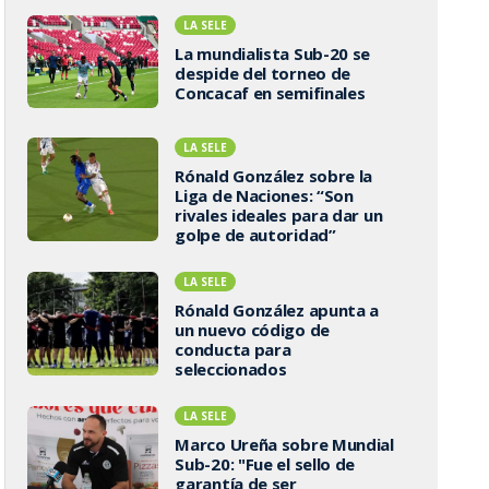
LA SELE
La mundialista Sub-20 se
despide del torneo de
Concacaf en semifinales
LA SELE
Rónald González sobre la
Liga de Naciones: “Son
rivales ideales para dar un
golpe de autoridad”
LA SELE
Rónald González apunta a
un nuevo código de
conducta para
seleccionados
LA SELE
Marco Ureña sobre Mundial
Sub-20: "Fue el sello de
garantía de ser