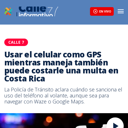
EN VIVO
CALLE 7
Usar el celular como GPS
mientras maneja también
puede costarle una multa en
Costa Rica
La Policía de Tránsito aclara cuándo se sanciona el
uso del teléfono al volante, aunque sea para
navegar con Waze o Google Maps.