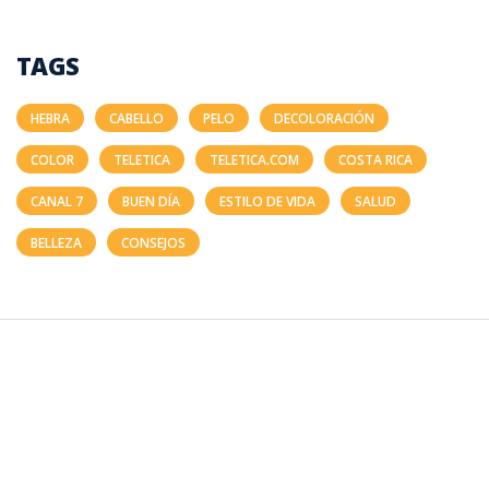
TAGS
HEBRA
CABELLO
PELO
DECOLORACIÓN
COLOR
TELETICA
TELETICA.COM
COSTA RICA
CANAL 7
BUEN DÍA
ESTILO DE VIDA
SALUD
BELLEZA
CONSEJOS