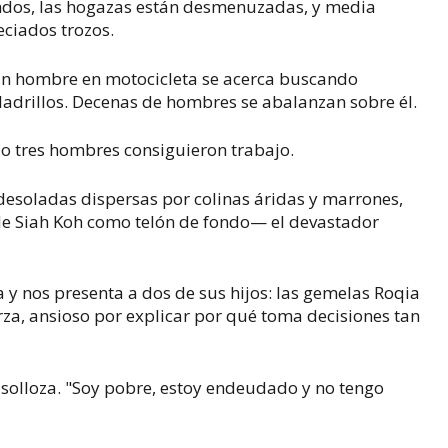
undos, las hogazas están desmenuzadas, y media
eciados trozos.
 Un hombre en motocicleta se acerca buscando
ladrillos. Decenas de hombres se abalanzan sobre él.
olo tres hombres consiguieron trabajo.
esoladas dispersas por colinas áridas y marrones,
 de Siah Koh como telón de fondo— el devastador
a y nos presenta a dos de sus hijos: las gemelas Roqia
erza, ansioso por explicar por qué toma decisiones tan
, solloza. "Soy pobre, estoy endeudado y no tengo