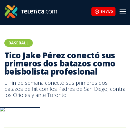
Dodgers aplastan a D-backs y arrancan su camino al tricampeo
EN VIVO
BASEBALL
Tico Jake Pérez conectó sus
primeros dos batazos como
beisbolista profesional
El fin de semana conectó sus primeros dos
batazos de hit con los Padres de San Diego, contra
los Orioles y ante Toronto.
DT Comunicación.