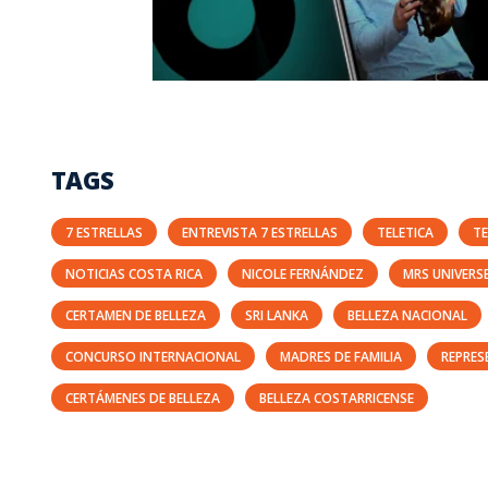
TAGS
7 ESTRELLAS
ENTREVISTA 7 ESTRELLAS
TELETICA
TE
NOTICIAS COSTA RICA
NICOLE FERNÁNDEZ
MRS UNIVERS
CERTAMEN DE BELLEZA
SRI LANKA
BELLEZA NACIONAL
CONCURSO INTERNACIONAL
MADRES DE FAMILIA
REPRES
CERTÁMENES DE BELLEZA
BELLEZA COSTARRICENSE